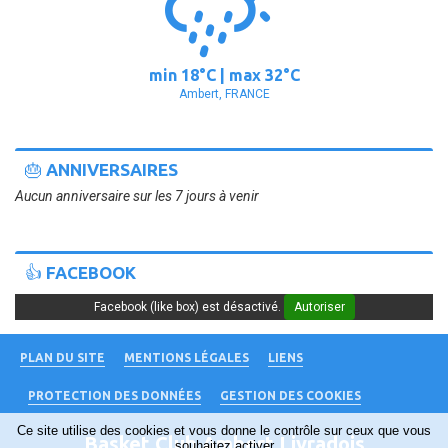
min
18°
C | max
32°
C
Ambert, FRANCE
🎂 ANNIVERSAIRES
Aucun anniversaire sur les 7 jours à venir
👍 FACEBOOK
Facebook (like box) est désactivé.
Autoriser
PLAN DU SITE
MENTIONS LÉGALES
LIENS
PROTECTION DES DONNÉES
GESTION DES COOKIES
Ce site utilise des cookies et vous donne le contrôle sur ceux que vous
Basket Club Ambert Livradois
souhaitez activer