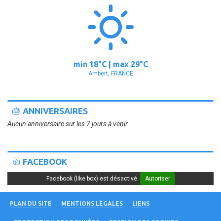
min
18°
C | max
29°
C
Ambert, FRANCE
🎂 ANNIVERSAIRES
Aucun anniversaire sur les 7 jours à venir
👍 FACEBOOK
Facebook (like box) est désactivé.
Autoriser
PLAN DU SITE
MENTIONS LÉGALES
LIENS