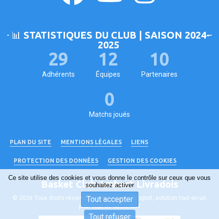
📊 STATISTIQUES DU CLUB | SAISON 2024-
2025
29
12
10
Adhérents
Équipes
Partenaires
0
Matchs joués
PLAN DU SITE
MENTIONS LÉGALES
LIENS
PROTECTION DES DONNÉES
GESTION DES COOKIES
Ce site utilise des cookies et vous donne le contrôle sur ceux que vous
Basket Club Ambert Livradois
souhaitez activer
© 2026 Tous droits réservés - Propulsé par
Tout accepter
Kalisport, solution tout-en-un
pour club de basketball
Tout refuser