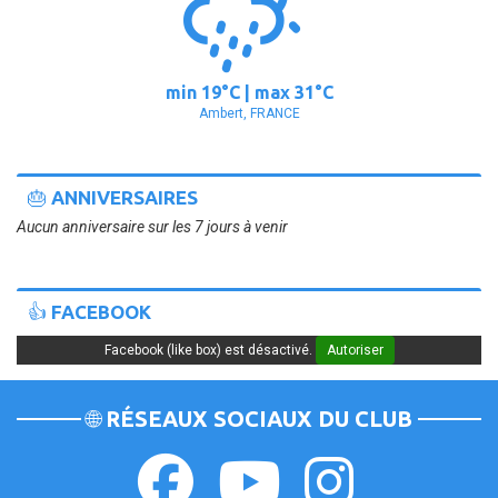
min
19°
C | max
31°
C
Ambert, FRANCE
🎂 ANNIVERSAIRES
Aucun anniversaire sur les 7 jours à venir
👍 FACEBOOK
Facebook (like box) est désactivé.
Autoriser
🌐 RÉSEAUX SOCIAUX DU CLUB