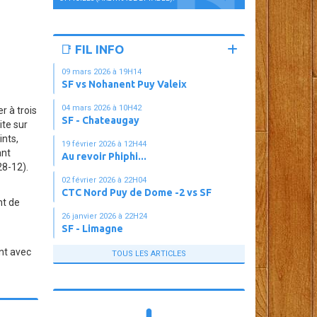
📑 FIL INFO
09 mars 2026 à 19H14
SF vs Nohanent Puy Valeix
04 mars 2026 à 10H42
r à trois
SF - Chateaugay
ite sur
ints,
19 février 2026 à 12H44
ant
Au revoir Phiphi...
28-12).
02 février 2026 à 22H04
CTC Nord Puy de Dome -2 vs SF
nt de
26 janvier 2026 à 22H24
SF - Limagne
nt avec
TOUS LES ARTICLES