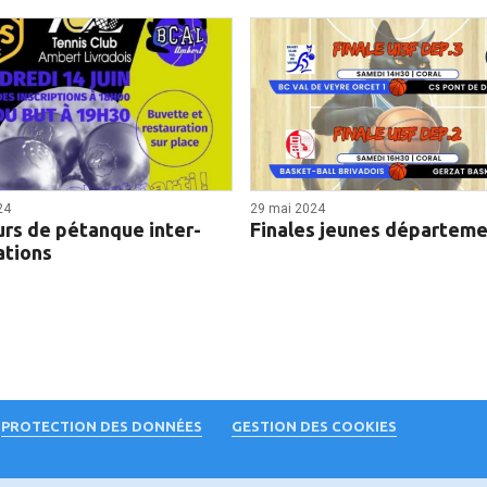
24
29 mai 2024
rs de pétanque inter-
Finales jeunes départeme
ations
PROTECTION DES DONNÉES
GESTION DES COOKIES