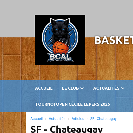
Panneau de gestion des cookies
BASKET
ACCUEIL
LE CLUB
ACTUALITÉS
TOURNOI OPEN CÉCILE LEPERS 2026
Accueil
Actualités
Articles
SF - Chateaugay
SF - Chateaugay