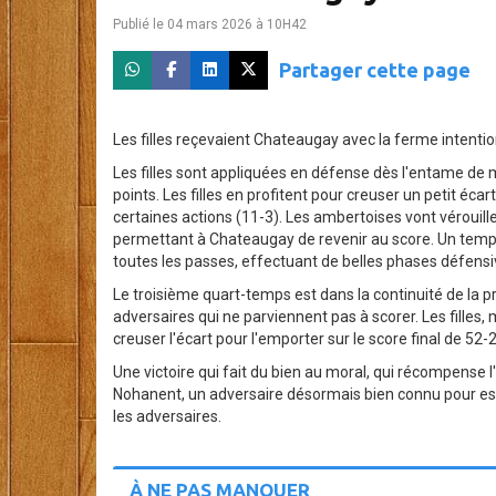
Publié le 04 mars 2026 à 10H42
Partager cette page
Les filles reçevaient Chateaugay avec la ferme intenti
Les filles sont appliquées en défense dès l'entame de m
points. Les filles en profitent pour creuser un petit éc
certaines actions (11-3). Les ambertoises vont vérouille
permettant à Chateaugay de revenir au score. Un temps
toutes les passes, effectuant de belles phases défensi
Le troisième quart-temps est dans la continuité de la 
adversaires qui ne parviennent pas à scorer. Les filles
creuser l'écart pour l'emporter sur le score final de 52-
Une victoire qui fait du bien au moral, qui récompense
Nohanent, un adversaire désormais bien connu pour ess
les adversaires.
À NE PAS MANQUER