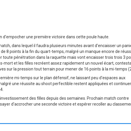
on d'empocher une première victoire dans cette poule haute.
atch, dans lequel il faudra plusieurs minutes avant d'encaisser un panie
art de 8 points à la fin du quart-temps, malgré un manque encore de réuss
r toute pénétration dans la raquette mais vont encaisser trois trois 3 po
-mort et les filles recréent assez rapidement un nouvel écart, contest
ves sur la pression tout terrain pour mener de 16 points à la mi-temps (
première mi-temps sur le plan défensif, ne laissant peu d'espaces aux
, malgré une réussite au shoot perfectible restent appliquées et continue
24.
 l'investissement des filles depuis des semaines. Prochain match contre
ayer d'accrocher une seconde victoire et espérer recoller au classeme