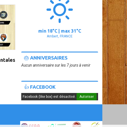
min
18°
C | max
31°
C
Ambert, FRANCE
🎂 ANNIVERSAIRES
ntales
Aucun anniversaire sur les 7 jours à venir
👍 FACEBOOK
Facebook (like box) est désactivé.
Autoriser