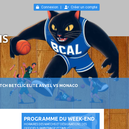
Connexion
Créer un compte
IS
TCH BETCLIC ELITE ASVEL VS MONACO
PROGRAMME DU WEEK-END
HORAIRES DES MATCHS ET DÉSIGNATIONS DES
OFFICIELS (ARBITRAGE ET TABLE).