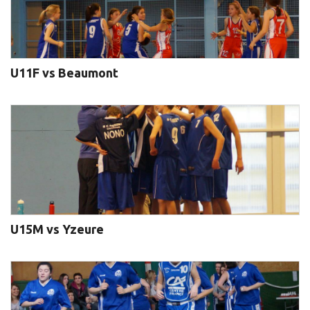
U11F vs Beaumont
U15M vs Yzeure