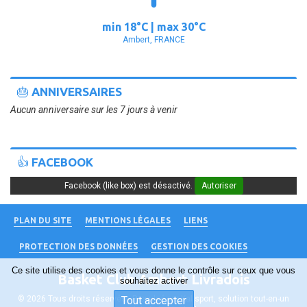
min
18°
C | max
30°
C
Ambert, FRANCE
🎂 ANNIVERSAIRES
Aucun anniversaire sur les 7 jours à venir
👍 FACEBOOK
Facebook (like box) est désactivé.
Autoriser
PLAN DU SITE
MENTIONS LÉGALES
LIENS
PROTECTION DES DONNÉES
GESTION DES COOKIES
Ce site utilise des cookies et vous donne le contrôle sur ceux que vous
Basket Club Ambert Livradois
souhaitez activer
© 2026 Tous droits réservés - Propulsé par
Tout accepter
Kalisport, solution tout-en-un