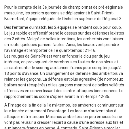
Pour le compte de la 3e journée de championnat de pré-régionale
masculine, les seniors garçons se déplaçaient à Saint-Priest-
Bramefant, équipe reléguée de l'échelon supérieur de Régional 3.
Dès l'entame du match, les 2 équipes se rendent coup pour coup.
Le jeu rapide et offensif prend le dessus sur des défenses laxistes
des 2 côtés. Malgré de belles intentions, les ambertois vont laisser
en route quelques paniers faciles. Ainsi, les locaux vont prendre
l'avantage et remporter ce 1e quart-temps : 21-16.
Les rouges de Saint-Priest vont enfoncer le clou par du jeu
intérieur, en provoquant de nombreuses fautes de nos bleus et
ainsi alimenter le scoring aux lancer-francs pour compter jusqu'à
13 points d'avance. Un changement de défense des ambertois va
relancer les garçons. La défense est plus agressive (de nombreux
ballons sont récupérés) et les garçons montrent de belles velléités
offensives en convertissant des contre-attaques bien menées. Le
rapprochement au score s'opère avant la mi-temps 42-36.
A l'image de la fin de la 1e mi-temps, les ambertois continuent sur
leur lancée et prennent l'avantage. Les locaux n'arrivent plus à
attaquer et à marquer. Mais nos ambertois, un peu émoussés, ne
vont pas réussir à creuser l'écart à cause d'une adresse aux tirs et
aux lancers-francs en berne. A contrario, Saint-Priest va recoller