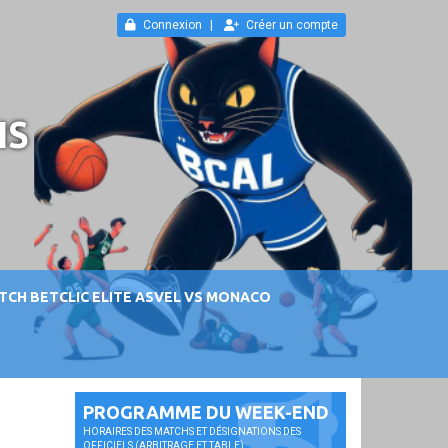
Connexion
Créer un compte
IS
TCH BETCLIC ELITE ASVEL VS MONACO
PROGRAMME DU WEEK-END
HORAIRES DES MATCHS ET DÉSIGNATIONS DES
OFFICIELS (ARBITRAGE ET TABLE).