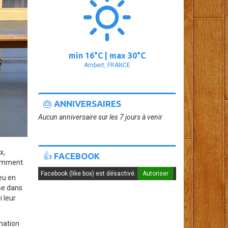
min
16°
C | max
30°
C
Ambert, FRANCE
🎂 ANNIVERSAIRES
Aucun anniversaire sur les 7 jours à venir
x,
👍 FACEBOOK
demment.
Facebook (like box) est désactivé.
Autoriser
eu en
se dans
i leur
nation