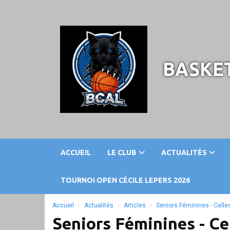
Panneau de gestion des cookies
BASKET
ACCUEIL
LE CLUB
ACTUALITÉS
TOURNOI OPEN CÉCILE LEPERS 2026
Accueil
Actualités
Articles
Seniors Féminines - Celles
Seniors Féminines - Ce