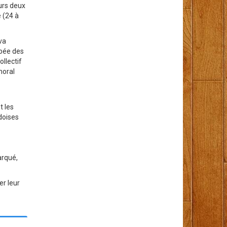
eurs deux
 (24 à
va
upée des
ollectif
moral
t les
adoises
marqué,
er leur