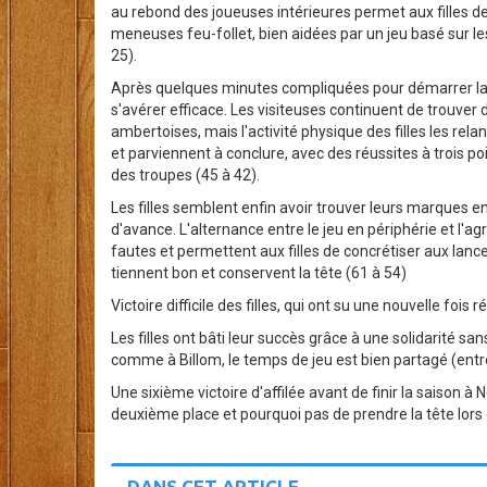
au rebond des joueuses intérieures permet aux filles de 
meneuses feu-follet, bien aidées par un jeu basé sur le
25).
Après quelques minutes compliquées pour démarrer la 
s'avérer efficace. Les visiteuses continuent de trouver
ambertoises, mais l'activité physique des filles les relan
et parviennent à conclure, avec des réussites à trois poi
des troupes (45 à 42).
Les filles semblent enfin avoir trouver leurs marques 
d'avance. L'alternance entre le jeu en périphérie et l'a
fautes et permettent aux filles de concrétiser aux lance
tiennent bon et conservent la tête (61 à 54)
Victoire difficile des filles, qui ont su une nouvelle fo
Les filles ont bâti leur succès grâce à une solidarité sans
comme à Billom, le temps de jeu est bien partagé (entre
Une sixième victoire d'affilée avant de finir la saison 
deuxième place et pourquoi pas de prendre la tête lors 
DANS CET ARTICLE