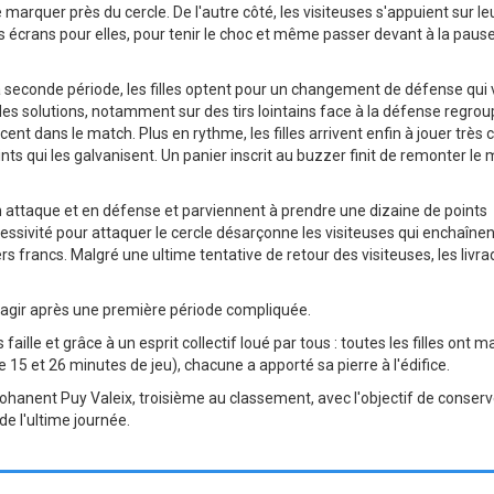
marquer près du cercle. De l'autre côté, les visiteuses s'appuient sur l
s écrans pour elles, pour tenir le choc et même passer devant à la pause
seconde période, les filles optent pour un changement de défense qui 
 des solutions, notamment sur des tirs lointains face à la défense regro
cent dans le match. Plus en rythme, les filles arrivent enfin à jouer très c
nts qui les galvanisent. Un panier inscrit au buzzer finit de remonter le 
en attaque et en défense et parviennent à prendre une dizaine de points
gressivité pour attaquer le cercle désarçonne les visiteuses qui enchaînen
rs francs. Malgré une ultime tentative de retour des visiteuses, les livr
is réagir après une première période compliquée.
 faille et grâce à un esprit collectif loué par tous : toutes les filles ont 
 15 et 26 minutes de jeu), chacune a apporté sa pierre à l'édifice.
à Nohanent Puy Valeix, troisième au classement, avec l'objectif de conserv
de l'ultime journée.